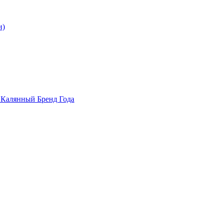
и)
и Калянный Бренд Года