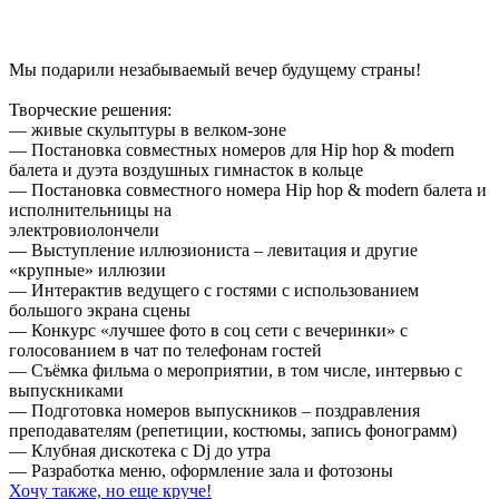
Мы подарили незабываемый вечер будущему страны!
Творческие решения:
— живые скульптуры в велком-зоне
— Постановка совместных номеров для Hip hop & modern
балета и дуэта воздушных гимнасток в кольце
— Постановка совместного номера Hip hop & modern балета и
исполнительницы на
электровиолончели
— Выступление иллюзиониста – левитация и другие
«крупные» иллюзии
— Интерактив ведущего с гостями с использованием
большого экрана сцены
— Конкурс «лучшее фото в соц сети с вечеринки» с
голосованием в чат по телефонам гостей
— Съёмка фильма о мероприятии, в том числе, интервью с
выпускниками
— Подготовка номеров выпускников – поздравления
преподавателям (репетиции, костюмы, запись фонограмм)
— Клубная дискотека с Dj до утра
— Разработка меню, оформление зала и фотозоны
Хочу также, но еще круче!