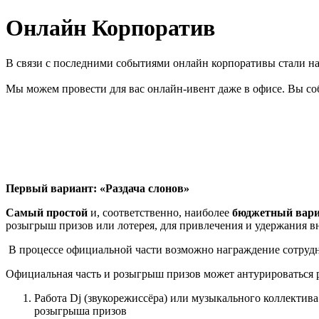
Онлайн Корпоратив
В связи с последними событиями онлайн корпоративы стали на
Мы можем провести для вас онлайн-ивент даже в офисе. Вы со
Первый вариант: «Раздача слонов»
Самый простой
и, соответственно, наиболее
бюджетный вар
розыгрыш призов или лотерея, для привлечения и удержания в
В процессе официальной части возможно награждение сотрудн
Официальная часть и розыгрыш призов может антурироваться р
Работа Dj (звукорежиссёра) или музыкального коллектив
розыгрыша призов