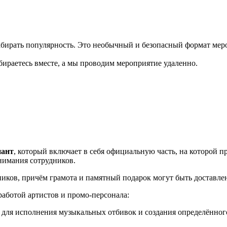
бирать популярность. Это необычный и безопасный формат меро
бираетесь вместе, а мы проводим мероприятие удаленно.
иант
, который включает в себя официальную часть, на которой п
нимания сотрудников.
иков, причём грамота и памятный подарок могут быть доставле
аботой артистов и промо-персонала:
а для исполнения музыкальных отбивок и создания определённог