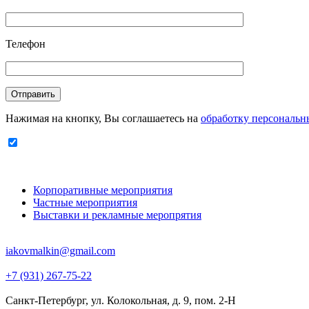
Телефон
Отправить
Нажимая на кнопку, Вы соглашаетесь на
обработку персональ
Корпоративные мероприятия
Частные мероприятия
Выставки и рекламные меропрятия
iakovmalkin@gmail.com
+7 (931) 267-75-22
Санкт-Петербург, ул. Колокольная, д. 9, пом. 2-Н