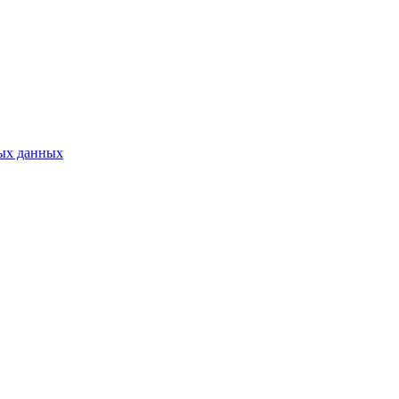
ных данных